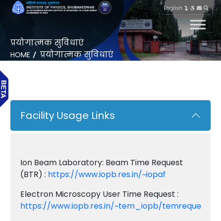
English
प्रयोगात्मक सुविधाएं
प्रयोगात्मक सुविधाएं
HOME
Facility Usage Links
Ion Beam Laboratory: Beam Time Request
(BTR) :
https://www.iopb.res.in/~iopaf
Electron Microscopy User Time Request :
https://www.iopb.res.in/~tem_iopb/temrequest.ht