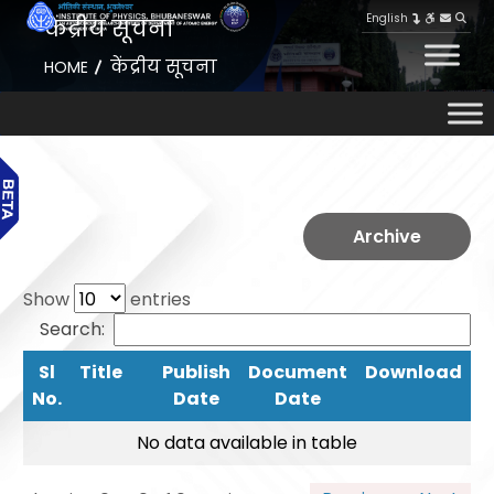
English
केंद्रीय सूचना
केंद्रीय सूचना
HOME
Archive
Show
entries
Search:
Sl
Title
Publish
Document
Download
No.
Date
Date
No data available in table