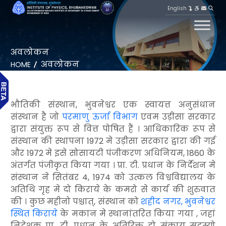
English
अवलोकन
अवलोकन
HOME
भौतिकी संस्थान, भुवनेश्वर एक स्वायत्त अनुसंधान
संस्थान है जो
परमाणु ऊर्जा विभाग
एवम उड़ीसा सरकार
द्वारा संयुक्त रूप से वित्त पोषित हैं । आधिकारिक रूप से
संस्थान की स्थापना 1972 मे उड़ीसा सरकार द्वारा की गई
और 1972 मे इसे सोसायटी पंजीकरण अधिनियम, 1860 के
अंतर्गत पंजीकृत किया गया । प्रा. टी. प्रधान के निर्देशन मे
संस्थान ने सितंबर 4, 1974 को उत्कल विश्वविद्यालय के
अतिथि गृह मे दो किराये के कमरो से कार्य की शुरुवात
की । कुछ महीनो पश्चात्, संस्थान को
शहीद नगर, भुवनेश्वर
स्थित किराये
के मकान मे स्थानांतरित किया गया , जहां
निदेशक प्रा. टी. प्रधान के अतिरिक्त दो संकाय सदस्यो