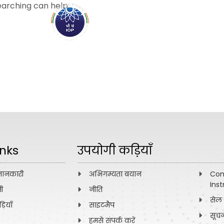
earching can help.
हमा
inks
उपयोगी कड़ियाँ
जानकारी
अभिगम्यता बयान
Com
Inst
नी
नीति
सेल
ियाँ
साइटमैप
सूच
हमसे संपर्क करें