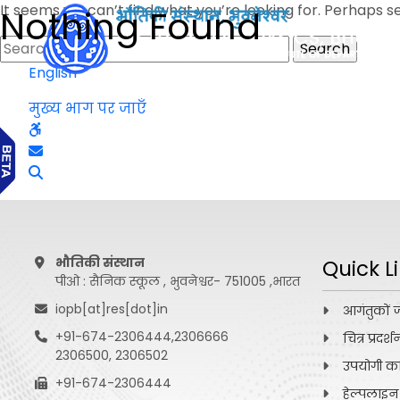
It seems we can’t find what you’re looking for. Perhaps s
Nothing Found
Search
for:
English
मुख्य भाग पर जाएँ
भौतिकी संस्थान
Quick L
पीओ : सैनिक स्कूल , भुवनेश्वर- 751005 ,भारत
iopb[at]res[dot]in
आगंतुकों 
+91-674-2306444,2306666
चित्र प्रदर्श
2306500, 2306502
उपयोगी कड़
+91-674-2306444
हेल्पलाइन