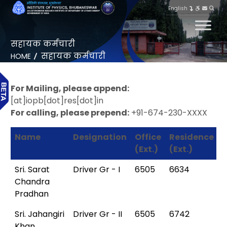
English
सहायक कर्मचारी
सहायक कर्मचारी
HOME
For Mailing, please append:
[at]iopb[dot]res[dot]in
For calling, please prepend:
+91-674-230-XXXX
Name
Designation
Office
Residence
(Ext.)
(Ext.)
Sri. Sarat
Driver Gr - I
6505
6634
Chandra
Pradhan
Sri. Jahangiri
Driver Gr - II
6505
6742
Khan