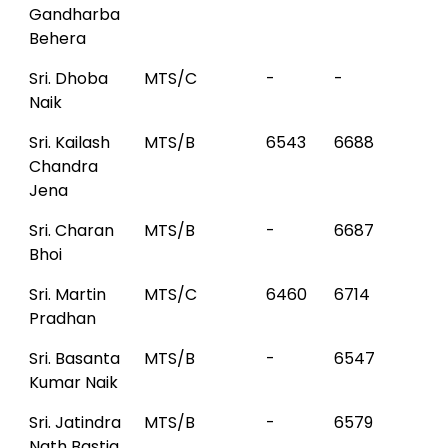
Gandharba
Behera
Sri. Dhoba
MTS/C
-
-
Naik
Sri. Kailash
MTS/B
6543
6688
Chandra
Jena
Sri. Charan
MTS/B
-
6687
Bhoi
Sri. Martin
MTS/C
6460
6714
Pradhan
Sri. Basanta
MTS/B
-
6547
Kumar Naik
Sri. Jatindra
MTS/B
-
6579
Nath Bastia