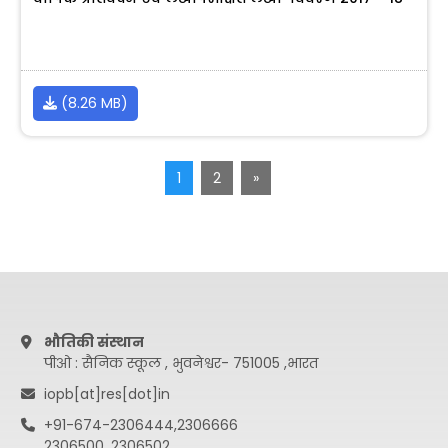
(8.26 MB)
1
2
»
भौतिकी संस्थान
पीओ : सैनिक स्कूल , भुवनेश्वर- 751005 ,भारत
iopb[at]res[dot]in
+91-674-2306444,2306666
2306500, 2306502