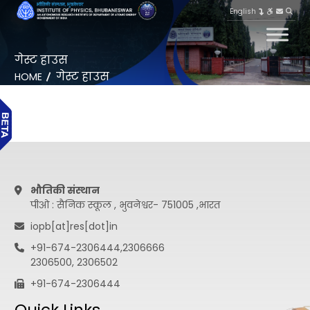
English
गेस्ट हाउस
गेस्ट हाउस
HOME
भौतिकी संस्थान
पीओ : सैनिक स्कूल , भुवनेश्वर- 751005 ,भारत
iopb[at]res[dot]in
+91-674-2306444,2306666
2306500, 2306502
+91-674-2306444
Quick Links