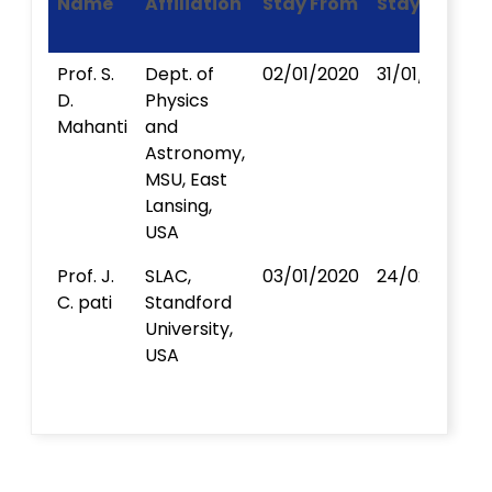
Name
Affiliation
Stay From
Stay To
Prof. S.
Dept. of
02/01/2020
31/01/2020
D.
Physics
Mahanti
and
Astronomy,
MSU, East
Lansing,
USA
Prof. J.
SLAC,
03/01/2020
24/02/2020
C. pati
Standford
University,
USA