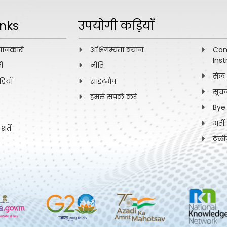
inks
उपयोगी कड़ियाँ
जानकारी
अभिगम्यता बयान
Com
Inst
नी
नीति
सेल
ियाँ
साइटमैप
सूच
हमसे संपर्क करें
Bye
भर्त
्तें
टेली