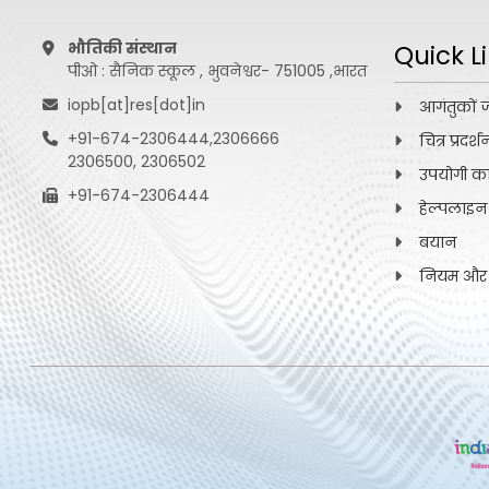
भौतिकी संस्थान
Quick L
पीओ : सैनिक स्कूल , भुवनेश्वर- 751005 ,भारत
iopb[at]res[dot]in
आगंतुकों 
+91-674-2306444,2306666
चित्र प्रदर्श
2306500, 2306502
उपयोगी कड़
+91-674-2306444
हेल्पलाइन
बयान
नियम और शर