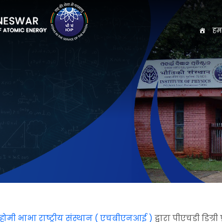
हमा
होमी भाभा राष्ट्रीय संस्थान ( एचबीएनआई )
द्वारा पीएचडी डिग्री